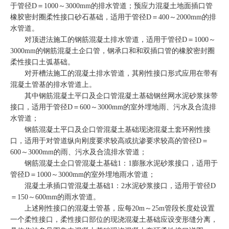
于管径D＝1000～3000mm的排水管道；预应力混凝土地面插口管
橡胶密封圈柔性接口砂石基础，适用于管径D＝400～2000mm的排
水管道。
对顶进法施工的钢筋混凝土排水管道，适用于管径D＝1000～
3000mm的钢筋混凝土企口管，钢承口和和双插口管的橡胶密封圈
柔性接口土弧基础。
对开槽法施工的混凝土排水管道，其刚性接口形式应用在带有
混凝土管基的排水管道上。
其中钢筋混凝土平口及企口管混凝土基础钢丝网水泥砂浆抹带
接口，适用于管径D＝600～3000mm的室外埋地雨、污水及合流排
水管道；
钢筋混凝土平口及企口管混凝土基础现浇混凝土套环刚性接
口，适用于对管道纵向刚度要求较高或抗渗要求较高的管径D＝
600～3000mm的雨、污水及合流排水管道；
钢筋混凝土企口管混凝土基础1：1膨胀水泥砂浆接口，适用于
管径D＝1000～3000mm的室外埋地雨水管道；
混凝土承插口管混凝土基础1：2水泥砂浆接口，适用于管径D
＝150～600mm的雨水管道。
上述刚性接口的混凝土管基，应每20m～25m管段长度处设置
一个柔性接口，柔性接口部位的现浇混凝土基础应设变形缝分离，