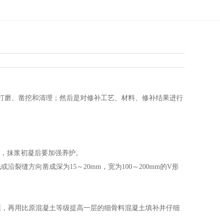
的打磨、凿挖和清理；然后是对修补工艺、材料、修补结果进行
平，抹浆初凝后要加强养护。
缝方向凿成深为15～20mm，宽为100～200mm的V形
面，再用比原混凝土等级提高一层的细骨料混凝土填补并仔细