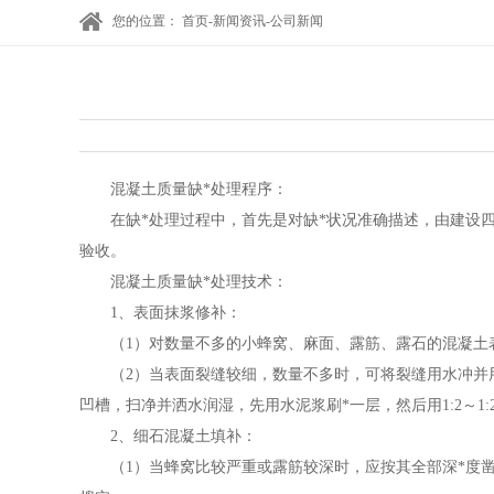
您的位置：
首页
-
新闻资讯
-
公司新闻
混凝土质量缺*处理程序：
在缺*处理过程中，首先是对缺*状况准确描述，由建设
验收。
混凝土质量缺*处理技术：
1、表面抹浆修补：
（1）对数量不多的小蜂窝、麻面、露筋、露石的混凝土表
（2）当表面裂缝较细，数量不多时，可将裂缝用水冲并用水
凹槽，扫净并洒水润湿，先用水泥浆刷*一层，然后用1:2～1:
2、细石混凝土填补：
（1）当蜂窝比较严重或露筋较深时，应按其全部深*度