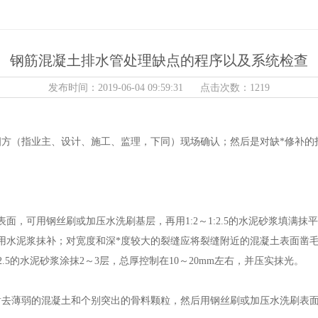
钢筋混凝土排水管处理缺点的程序以及系统检查
发布时间：2019-06-04 09:59:31 点击次数：1219
四方（指业主、设计、施工、监理，下同）现场确认；然后是对缺*修补
面，可用钢丝刷或加压水洗刷基层，再用1:2～1:2.5的水泥砂浆填满抹
泥浆抹补；对宽度和深*度较大的裂缝应将裂缝附近的混凝土表面凿毛或沿裂
2.5的水泥砂浆涂抹2～3层，总厚控制在10～20mm左右，并压实抹光。
凿去薄弱的混凝土和个别突出的骨料颗粒，然后用钢丝刷或加压水洗刷表