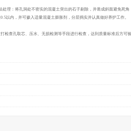
法处理：将孔洞处不密实的混凝土突出的石子剔除，并凿成斜面避免死角
0.5以内，并可掺入适量混凝土膨胀剂，分层捣实并认真做好养护工作。
过打检查孔取芯、压水、无损检测等手段进行检查，达到质量标准后方可